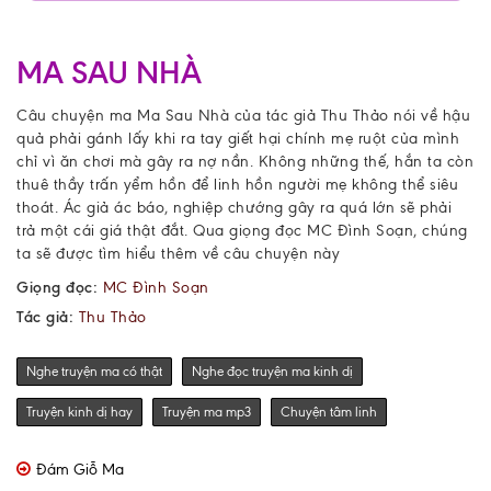
MA SAU NHÀ
Câu chuyện ma Ma Sau Nhà của tác giả Thu Thảo nói về hậu
quả phải gánh lấy khi ra tay giết hại chính mẹ ruột của mình
chỉ vì ăn chơi mà gây ra nợ nần. Không những thế, hắn ta còn
thuê thầy trấn yểm hồn để linh hồn người mẹ không thể siêu
thoát. Ác giả ác báo, nghiệp chướng gây ra quá lớn sẽ phải
trả một cái giá thật đắt. Qua giọng đọc MC Đình Soạn, chúng
ta sẽ được tìm hiểu thêm về câu chuyện này
Giọng đọc:
MC Đình Soạn
Tác giả:
Thu Thảo
Nghe truyện ma có thật
Nghe đọc truyện ma kinh dị
Truyện kinh dị hay
Truyện ma mp3
Chuyện tâm linh
Đám Giỗ Ma