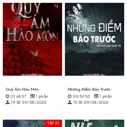
Quỷ Ám Hào Môn
Những Điềm Báo Trước
01:48:57
1 phần
00:59:50
1 phần
19:38 09/08/2026
19:38 09/08/2026
TẬP 25