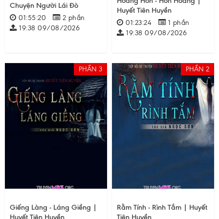
Hoàng Hôn - Hồn Hoang |
Chuyện Người Lái Đò
Huyết Tiên Huyền
01:55:20
2 phần
01:23:24
1 phần
19:38 09/08/2026
19:38 09/08/2026
PHẦN 3
PHẦN 2
Giếng Làng - Láng Giềng |
Rằm Tính - Rình Tắm | Huyết
Huyết Tiên Huyền
Tiên Huyền