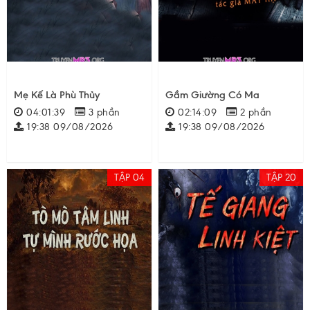
Mẹ Kế Là Phù Thủy
Gầm Giường Có Ma
04:01:39
3 phần
02:14:09
2 phần
19:38 09/08/2026
19:38 09/08/2026
TẬP 04
TẬP 20