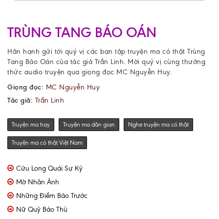
TRÙNG TANG BÁO OÁN
Hân hạnh gửi tới quý vị các bạn tập truyện ma có thật Trùng
Tang Báo Oán của tác giả Trần Linh. Mời quý vị cùng thưởng
thức audio truyện qua giọng đọc MC Nguyễn Huy.
Giọng đọc:
MC Nguyễn Huy
Tác giả:
Trần Linh
Truyện ma hay
Truyện ma dân gian
Nghe truyện ma có thật
Truyện ma có thật Việt Nam
Cửu Long Quái Sự Ký
Mờ Nhân Ảnh
Những Điềm Báo Trước
Nữ Quỷ Báo Thù