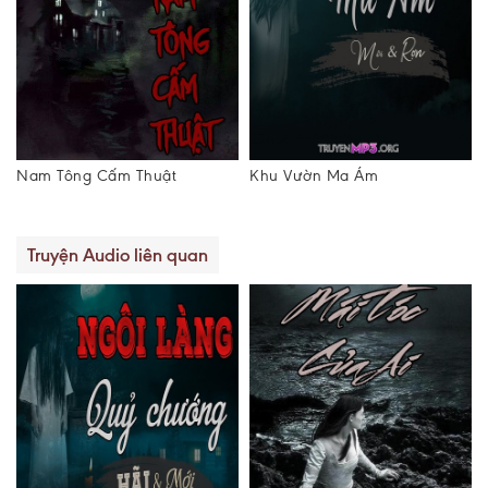
ông Cấm Thuật
Khu Vườn Ma Ám
Thầy Giá
Truyện Audio liên quan