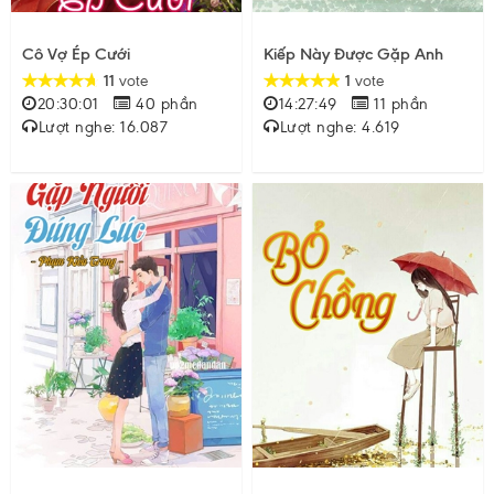
Cô Vợ Ép Cưới
Kiếp Này Được Gặp Anh
11
vote
1
vote
20:30:01
40 phần
14:27:49
11 phần
Lượt nghe: 16.087
Lượt nghe: 4.619