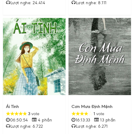
Lượt nghe: 24.414
Lượt nghe: 8.111
Ái Tình
Cơn Mưa Định Mệnh
3
vote
1
vote
06:50:54
4 phần
16:13:33
13 phần
Lượt nghe: 6.722
Lượt nghe: 6.271