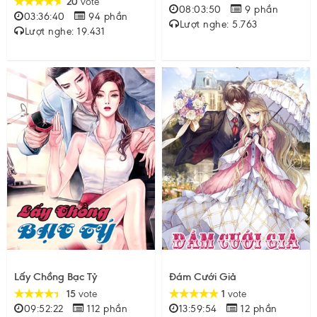
20
vote
08:03:50
9 phần
03:36:40
94 phần
Lượt nghe: 5.763
Lượt nghe: 19.431
Lấy Chồng Bạc Tỷ
Đám Cưới Giả
15
vote
1
vote
09:52:22
112 phần
13:59:54
12 phần