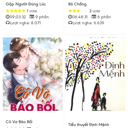
Gặp Người Đúng Lúc
Bỏ Chồng
1
vote
2
vote
09:03:32
9 phần
06:48:31
6 phần
Lượt nghe: 8.071
Lượt nghe: 6.639
Cô Vợ Bảo Bối
Tiểu thuyết Định Mệnh