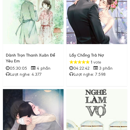
Dành Trọn Thanh Xuân Để
Lấy Chồng Trả Nợ
Yêu Em
1
vote
05:30:05
4 phần
04:22:42
3 phần
Lượt nghe: 4.377
Lượt nghe: 7.598