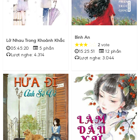
Bình An
Lỡ Nhau Trong Khoảnh Khắc
2
vote
05:45:20
5 phần
15:25:51
12 phần
Lượt nghe: 4.314
Lượt nghe: 3.044