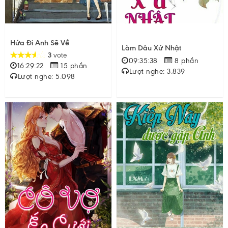
Hứa Đi Anh Sẽ Về
Làm Dâu Xứ Nhật
3
vote
09:35:38
8 phần
16:29:22
15 phần
Lượt nghe: 3.839
Lượt nghe: 5.098