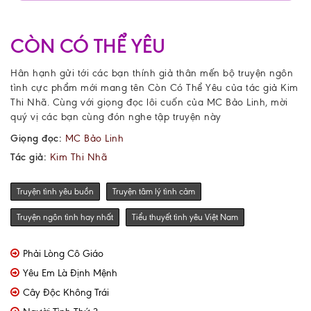
CÒN CÓ THỂ YÊU
Hân hạnh gửi tới các bạn thính giả thân mến bộ truyện ngôn
tình cực phẩm mới mang tên Còn Có Thể Yêu của tác giả Kim
Thi Nhã. Cùng với giọng đọc lôi cuốn của MC Bảo Linh, mời
quý vị các bạn cùng đón nghe tập truyện này
Giọng đọc:
MC Bảo Linh
Tác giả:
Kim Thi Nhã
Truyện tình yêu buồn
Truyện tâm lý tình cảm
Truyện ngôn tình hay nhất
Tiểu thuyết tình yêu Việt Nam
Phải Lòng Cô Giáo
Yêu Em Là Định Mệnh
Cây Độc Không Trái