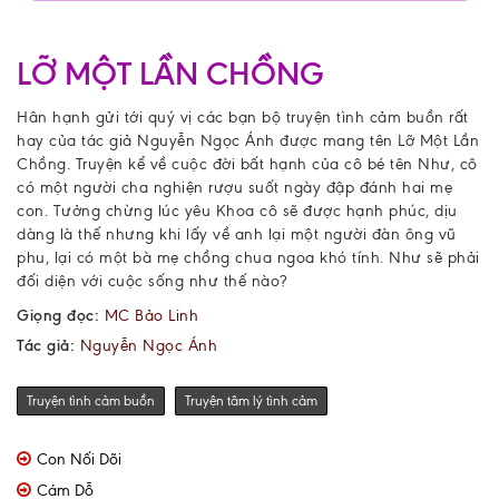
LỠ MỘT LẦN CHỒNG
Hân hạnh gửi tới quý vị các bạn bộ
truyện tình cảm buồn
rất
hay của tác giả Nguyễn Ngọc Ánh được mang tên Lỡ Một Lần
Chồng. Truyện kể về cuộc đời bất hạnh của cô bé tên Như, cô
có một người cha nghiện rượu suốt ngày đập đánh hai mẹ
con. Tưởng chừng lúc yêu Khoa cô sẽ được hạnh phúc, dịu
dàng là thế nhưng khi lấy về anh lại một người đàn ông vũ
phu, lại có một bà mẹ chồng chua ngoa khó tính. Như sẽ phải
đối diện với cuộc sống như thế nào?
Giọng đọc:
MC Bảo Linh
Tác giả:
Nguyễn Ngọc Ánh
Truyện tình cảm buồn
Truyện tâm lý tình cảm
Con Nối Dõi
Cám Dỗ