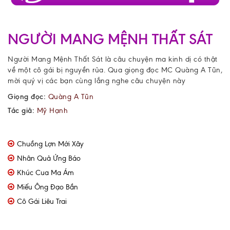
NGƯỜI MANG MỆNH THẤT SÁT
Người Mang Mệnh Thất Sát là câu chuyện ma kinh dị có thật
về một cô gái bị nguyền rủa. Qua giọng đọc MC Quàng A Tũn,
mời quý vị các bạn cùng lắng nghe câu chuyện này
Giọng đọc:
Quàng A Tũn
Tác giả:
Mỹ Hạnh
Chuồng Lợn Mới Xây
Nhân Quả Ứng Báo
Khúc Cua Ma Ám
Miếu Ông Đạo Bần
Cô Gái Liêu Trai