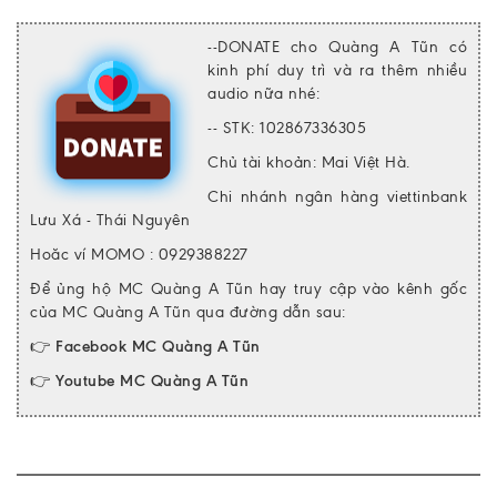
--DONATE cho Quàng A Tũn có
kinh phí duy trì và ra thêm nhiều
audio nữa nhé:
-- STK: 102867336305
Chủ tài khoản: Mai Việt Hà.
Chi nhánh ngân hàng viettinbank
Lưu Xá - Thái Nguyên
Hoăc ví MOMO : 0929388227
Để ủng hộ MC Quàng A Tũn hay truy cập vào kênh gốc
của MC Quàng A Tũn qua đường dẫn sau:
👉
Facebook MC Quàng A Tũn
👉
Youtube MC Quàng A Tũn