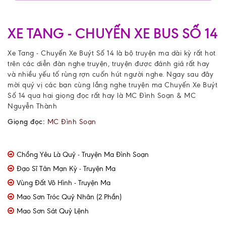
XE TANG - CHUYẾN XE BUS SỐ 14
Xe Tang - Chuyến Xe Buýt Số 14 là bộ
truyện ma dài kỳ
rất hot
trên các diễn đàn nghe truyện, truyện được đánh giá rất hay
và nhiều yếu tố rùng rợn cuốn hút người nghe. Ngay sau đây
mời quý vị các bạn cùng lắng nghe truyện ma Chuyến Xe Buýt
Số 14 qua hai giọng đọc rất hay là MC Đình Soạn & MC
Nguyễn Thành
Giọng đọc:
MC Đình Soạn
Chồng Yêu Là Quỷ - Truyện Ma Đình Soạn
Đạo Sĩ Tản Mạn Kỳ - Truyện Ma
Vùng Đất Vô Hình - Truyện Ma
Mao Sơn Tróc Quỷ Nhân (2 Phần)
Mao Sơn Sát Quỷ Lệnh