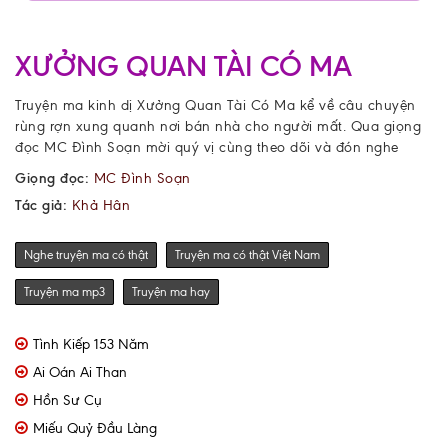
XƯỞNG QUAN TÀI CÓ MA
Truyện ma kinh dị Xưởng Quan Tài Có Ma kể về câu chuyện
rùng rợn xung quanh nơi bán nhà cho người mất. Qua giọng
đọc MC Đình Soạn mời quý vị cùng theo dõi và đón nghe
Giọng đọc:
MC Đình Soạn
Tác giả:
Khả Hân
Nghe truyện ma có thật
Truyện ma có thật Việt Nam
Truyện ma mp3
Truyện ma hay
Tình Kiếp 153 Năm
Ai Oán Ai Than
Hồn Sư Cụ
Miếu Quỷ Đầu Làng